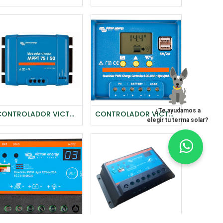
¿Te ayudamos a
CONTROLADOR VICTRON BLUE SOLAR MPPT 75/50 (12/24V-50A)
CONTROLADOR VICTRON BLUE SOLAR PWM - LCD Y USB 12/24V-10A
Agregar al carrito
elegir tu terma solar?