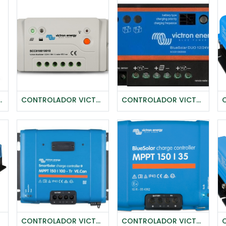
ETAIL-VICTRON
CONTROLADOR VICTRON BLUESOLAR 12/24V-10A PWM PRO
CONTROLADOR VICTRON BLUESOLAR DUO 12/24V-20A CHARGE
Agregar al carrito
CONTROLADOR VICTRON BLUESOLAR MPPT 150/100 - TR (12/24/36/48V-100A) VE CAN
CONTROLADOR VICTRON BLUESOLAR MPPT 150/35 (12/24/48V-35A)
Agregar al carrito