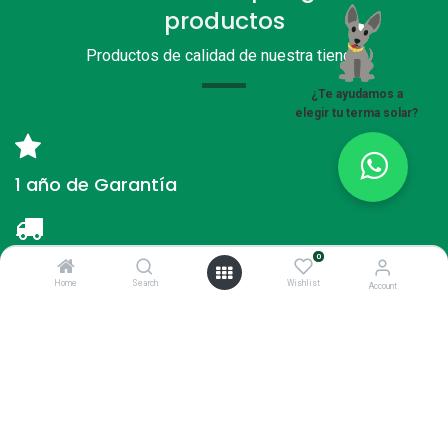
productos
Productos de calidad de nuestra tienda.
¿Te ayudamos a
elegir tu terma solar?
1 año de Garantía
0
Envíos a todo el Perú
Home
Search
Wishlist
Account
Soporte gra​tis