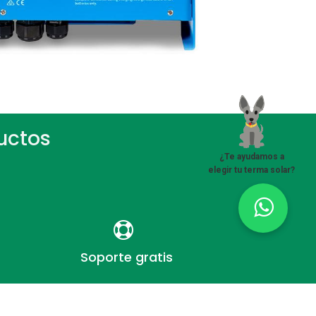
uctos
¿Te ayudamos a
elegir tu terma solar?
Soporte gra​tis