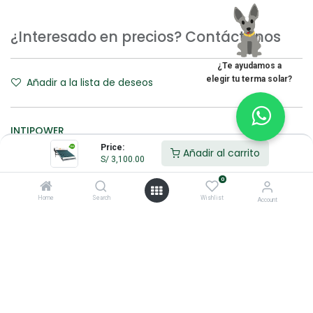
¿Interesado en precios? Contáctanos
¿Te ayudamos a
elegir tu terma solar?
Añadir a la lista de deseos
INTIPOWER
Price:
Añadir al carrito
S/
3,100.00
Términos y Condiciones:
0
Home
Search
Wishlist
Account
100% original
Devolución
Hacemos
antes de 30
envíos a nivel
días
nacional