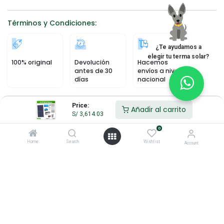
Términos y Condiciones:
¿Te ayudamos a
elegir tu terma solar?
100% original
Devolución
Hacemos
antes de 30
envíos a nivel
días
nacional
Price:
Añadir al carrito
S/
3,614.03
0
Home
Search
Wishlist
Account
Enlaces de Interés
Inicio
Acerca de