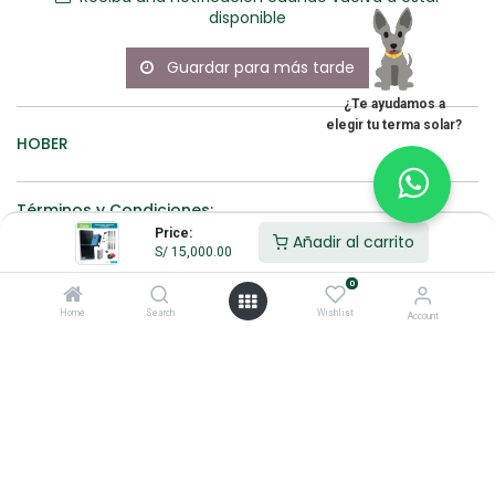
disponible
Guardar para más tarde
¿Te ayudamos a
elegir tu terma solar?
HOBER
Términos y Condiciones:
Price:
Añadir al carrito
S/
15,000.00
0
100% original
Devolución
Hacemos
antes de 30
envíos a nivel
Home
Search
Wishlist
Account
días
nacional