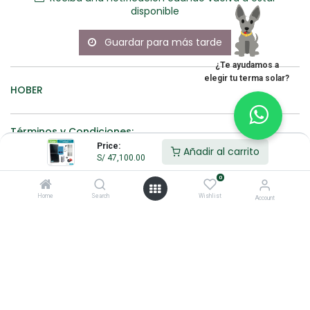
disponible
Guardar para más tarde
¿Te ayudamos a
elegir tu terma solar?
HOBER
Términos y Condiciones:
Price:
Añadir al carrito
S/
47,100.00
0
100% original
Devolución
Hacemos
antes de 30
envíos a nivel
Home
Search
Wishlist
Account
días
nacional