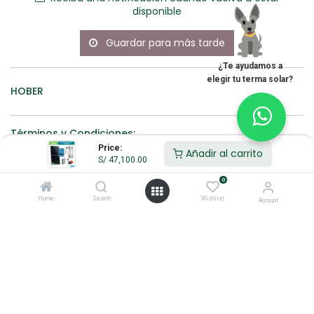
disponible
Guardar para más tarde
¿Te ayudamos a
elegir tu terma solar?
HOBER
Términos y Condiciones:
Price:
Añadir al carrito
S/
47,100.00
0
100% original
Devolución
Hacemos
antes de 30
envíos a nivel
Home
Search
Wishlist
Account
días
nacional