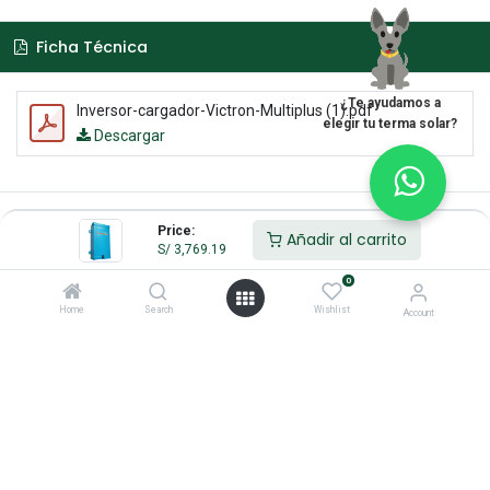
Ficha Técnica
¿Te ayudamos a
Inversor-cargador-Victron-Multiplus (1).pdf
elegir tu terma solar?
Descargar
Price:
Añadir al carrito
S/
3,769.19
0
Home
Search
Wishlist
Enlaces de Interés
Account
Inicio
Acerca de
Servicios
Legal
Contáctenos