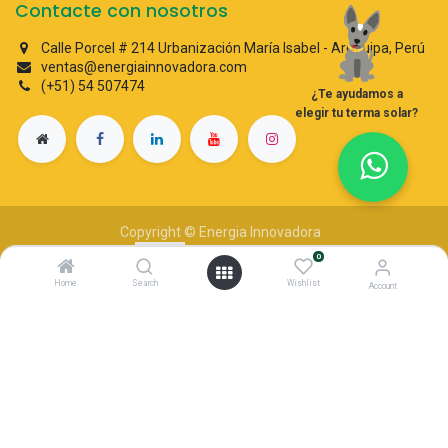
Contacte con nosotros
Calle Porcel # 214 Urbanización María Isabel - Arequipa, Perú
ventas@energiainnovadora.com
(+51) 54 507474
¿Te ayudamos a
elegir tu terma solar?
Copyright © Energia Innovadora
Con tecnología de
- El #1
Comercio electrónico de código
0
abierto
Home
Search
Wishlist
Account